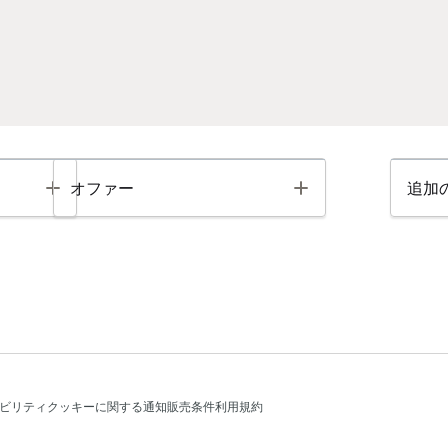
Toggle
Toggle
オファー
追加
ビリティ
クッキーに関する通知
販売条件
利用規約