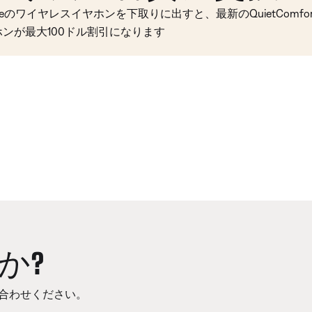
seのワイヤレスイヤホンを下取りに出すと、最新のQuietComfort 
ホンが最大100ドル割引になります
か?
合わせください。