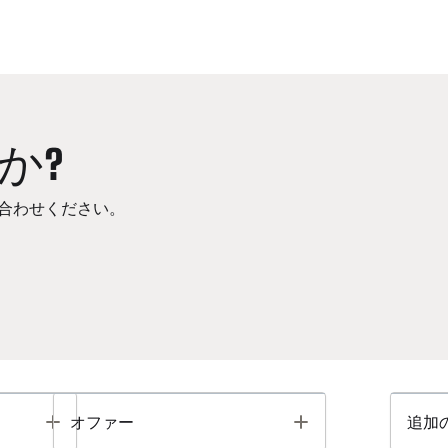
か?
合わせください。
Toggle
Toggle
オファー
追加