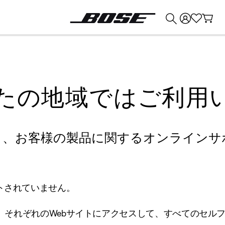
💰
Bose 製品を下取りに出すと最大 ¥30,000 のクレジットを獲得できます。
たの地域ではご利用
り、お客様の製品に関するオンラインサ
トされていません。
、それぞれのWebサイトにアクセスして、すべてのセル