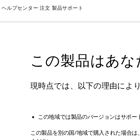
Skip
ヘルプセンター
注文
製品サポート
to
Main
この製品はあな
現時点では、以下の理由によ
この地域では製品のバージョンはサポー
この製品を別の国/地域で購入された場合は