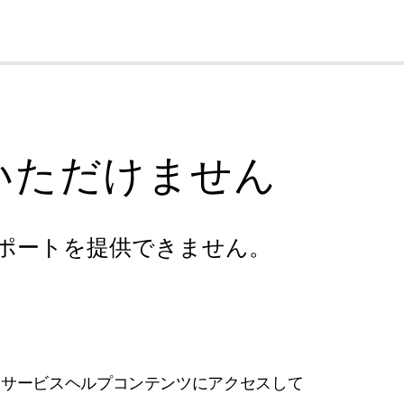
cl
いただけません
ポートを提供できません。
フサービスヘルプコンテンツにアクセスして