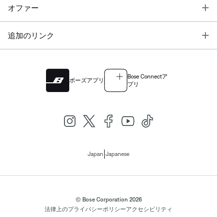
T
オファー
T
追加のリンク
Bose Connectア
ボーズアプリ
プリ
|
Japan
Japanese
© Bose Corporation 2026
法律上の
プライバシーポリシー
アクセシビリティ