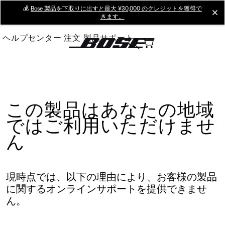
Skip
💰
Bose 製品を下取りに出すと最大 ¥30,000 のクレジットを獲得で
cl
きます。
to
Main
ヘルプセンター
注文
製品サポート
この製品はあなたの地域
ではご利用いただけませ
ん
現時点では、以下の理由により、お客様の製品
に関するオンラインサポートを提供できませ
ん。