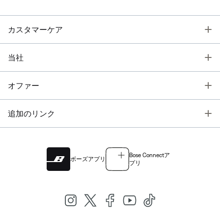
T
カスタマーケア
T
当社
T
オファー
T
追加のリンク
Bose Connectア
ボーズアプリ
プリ