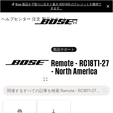
Skip
💰
Bose 製品を下取りに出すと最大 ¥30,000 のクレジットを獲得で
cl
きます。
to
Main
ヘルプセンター
注文
製品サポート
製品サポート
Remote - RC18T1-27
- North America