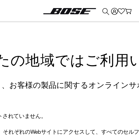
💰
Bose 製品を下取りに出すと最大 ¥30,000 のクレジットを獲得できます。
たの地域ではご利用
り、お客様の製品に関するオンラインサ
トされていません。
、それぞれのWebサイトにアクセスして、すべてのセル