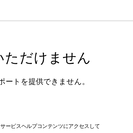
cl
いただけません
ポートを提供できません。
フサービスヘルプコンテンツにアクセスして