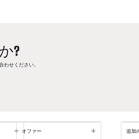
か?
合わせください。
Toggle
Toggle
オファー
追加