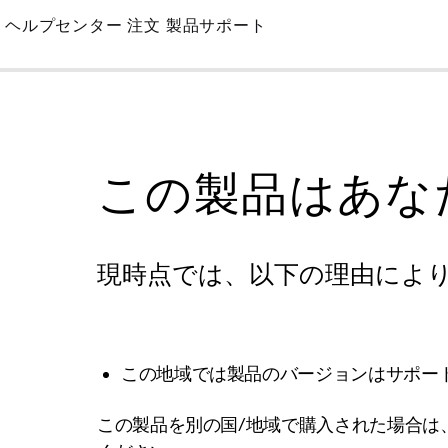
Skip
ヘルプセンター
注文
製品サポート
to
Main
この製品はあな
現時点では、以下の理由によ
この地域では製品のバージョンはサポー
この製品を別の国/地域で購入された場合は