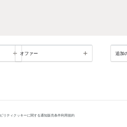
Toggle
Toggle
オファー
追加
ビリティ
クッキーに関する通知
販売条件
利用規約