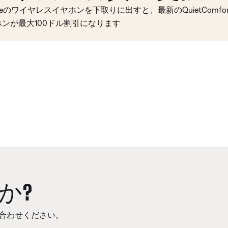
seのワイヤレスイヤホンを下取りに出すと、最新のQuietComfort 
ホンが最大100ドル割引になります
か?
合わせください。