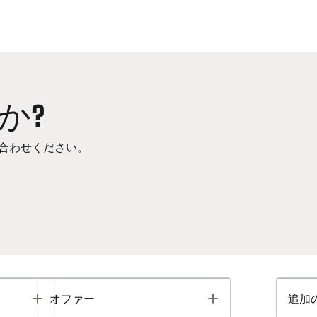
か?
合わせください。
Toggle
Toggle
オファー
追加