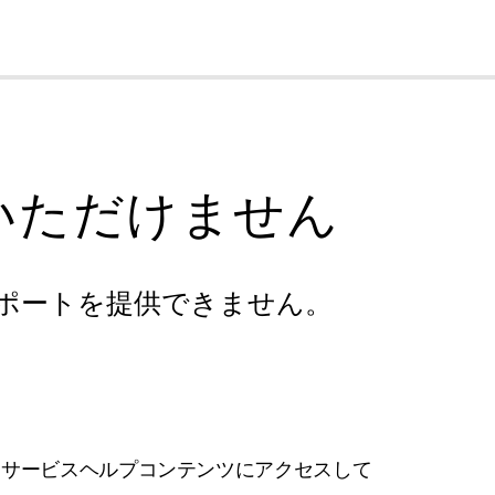
cl
いただけません
ポートを提供できません。
フサービスヘルプコンテンツにアクセスして