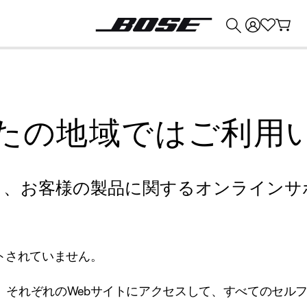
💰
Bose 製品を下取りに出すと最大 ¥30,000 のクレジットを獲得できます。
たの地域ではご利用
り、お客様の製品に関するオンラインサ
トされていません。
、それぞれのWebサイトにアクセスして、すべてのセル