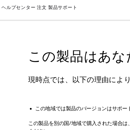
Skip
ヘルプセンター
注文
製品サポート
to
Main
この製品はあな
現時点では、以下の理由によ
この地域では製品のバージョンはサポー
この製品を別の国/地域で購入された場合は