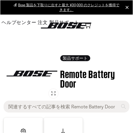
Skip
💰
Bose 製品を下取りに出すと最大 ¥30,000 のクレジットを獲得で
cl
きます。
to
Main
ヘルプセンター
注文
製品サポート
製品サポート
Remote Battery
Door