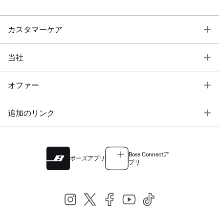
T
カスタマーケア
T
当社
T
オファー
T
追加のリンク
Bose Connectア
ボーズアプリ
プリ