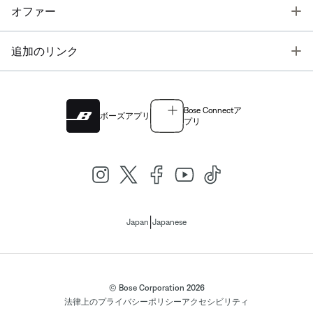
T
オファー
T
追加のリンク
Bose Connectア
ボーズアプリ
プリ
|
Japan
Japanese
© Bose Corporation 2026
法律上の
プライバシーポリシー
アクセシビリティ