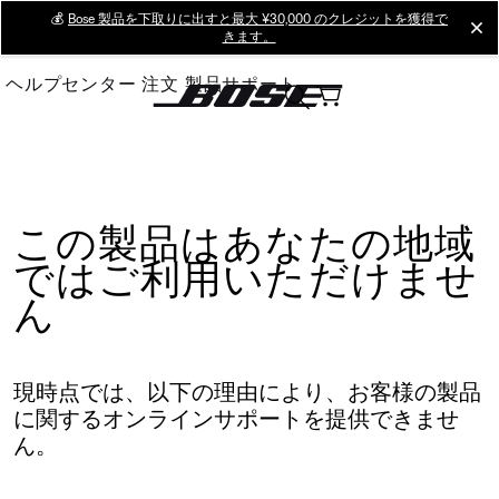
Skip
💰
Bose 製品を下取りに出すと最大 ¥30,000 のクレジットを獲得で
cl
きます。
to
Main
ヘルプセンター
注文
製品サポート
この製品はあなたの地域
ではご利用いただけませ
ん
現時点では、以下の理由により、お客様の製品
に関するオンラインサポートを提供できませ
ん。