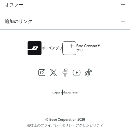
T
オファー
T
追加のリンク
Bose Connectア
ボーズアプリ
プリ
|
Japan
Japanese
© Bose Corporation 2026
法律上の
プライバシーポリシー
アクセシビリティ