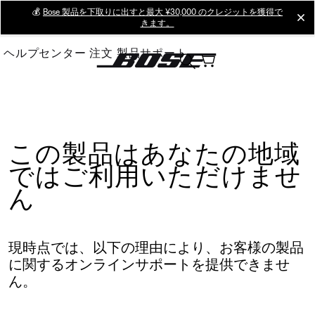
Skip
💰
Bose 製品を下取りに出すと最大 ¥30,000 のクレジットを獲得で
cl
きます。
to
Main
ヘルプセンター
注文
製品サポート
この製品はあなたの地域
ではご利用いただけませ
ん
現時点では、以下の理由により、お客様の製品
に関するオンラインサポートを提供できませ
ん。