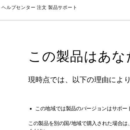
Skip
ヘルプセンター
注文
製品サポート
to
Main
この製品はあな
現時点では、以下の理由によ
この地域では製品のバージョンはサポー
この製品を別の国/地域で購入された場合は