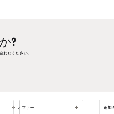
か?
合わせください。
Toggle
Toggle
オファー
追加