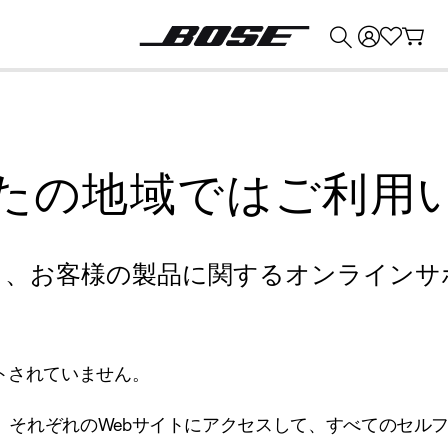
💰
Bose 製品を下取りに出すと最大 ¥30,000 のクレジットを獲得できます。
たの地域ではご利用
り、お客様の製品に関するオンラインサ
トされていません。
、それぞれのWebサイトにアクセスして、すべてのセル