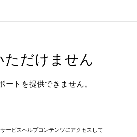
cl
いただけません
ポートを提供できません。
フサービスヘルプコンテンツにアクセスして