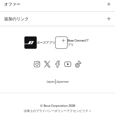
T
オファー
T
追加のリンク
Bose Connectア
ボーズアプリ
プリ
|
Japan
Japanese
© Bose Corporation 2026
法律上の
プライバシーポリシー
アクセシビリティ