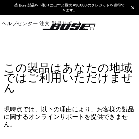
Skip
💰
Bose 製品を下取りに出すと最大 ¥30,000 のクレジットを獲得で
cl
きます。
to
Main
ヘルプセンター
注文
製品サポート
この製品はあなたの地域
ではご利用いただけませ
ん
現時点では、以下の理由により、お客様の製品
に関するオンラインサポートを提供できませ
ん。