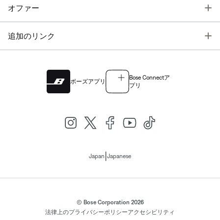
T
オファー
T
追加のリンク
Bose Connectア
ボーズアプリ
プリ
|
Japan
Japanese
© Bose Corporation 2026
法律上の
プライバシーポリシー
アクセシビリティ