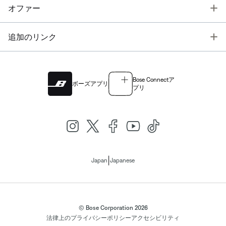
T
オファー
T
追加のリンク
Bose Connectア
ボーズアプリ
プリ
|
Japan
Japanese
© Bose Corporation 2026
法律上の
プライバシーポリシー
アクセシビリティ