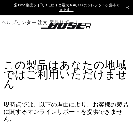
Skip
💰
Bose 製品を下取りに出すと最大 ¥30,000 のクレジットを獲得で
cl
きます。
to
Main
ヘルプセンター
注文
製品サポート
この製品はあなたの地域
ではご利用いただけませ
ん
現時点では、以下の理由により、お客様の製品
に関するオンラインサポートを提供できませ
ん。