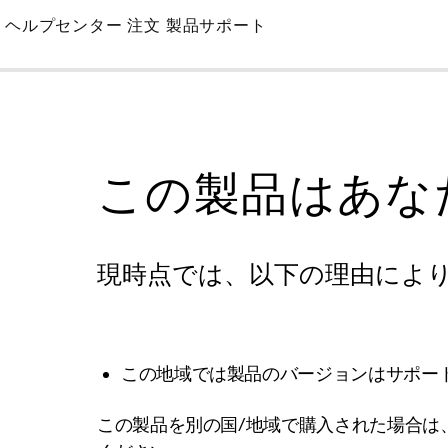
Skip
ヘルプセンター
注文
製品サポート
to
Main
この製品はあな
現時点では、以下の理由によ
この地域では製品のバージョンはサポー
この製品を別の国/地域で購入された場合は