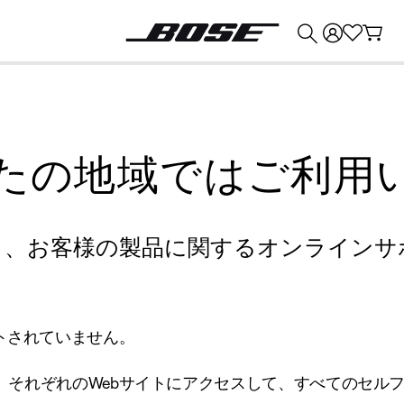
💰
Bose 製品を下取りに出すと最大 ¥30,000 のクレジットを獲得できます。
たの地域ではご利用
り、お客様の製品に関するオンラインサ
トされていません。
、それぞれのWebサイトにアクセスして、すべてのセル