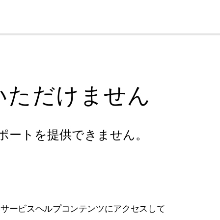
cl
いただけません
ポートを提供できません。
フサービスヘルプコンテンツにアクセスして