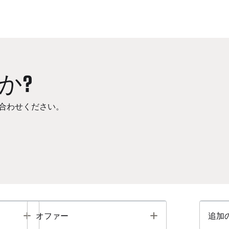
か?
合わせください。
Toggle
Toggle
オファー
追加