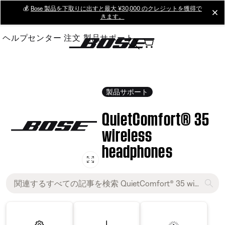
Skip
💰
Bose 製品を下取りに出すと最大 ¥30,000 のクレジットを獲得で
cl
きます。
to
Main
ヘルプセンター
注文
製品サポート
製品サポート
QuietComfort® 35
wireless
headphones