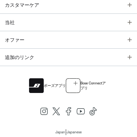
T
カスタマーケア
T
当社
T
オファー
T
追加のリンク
Bose Connectア
ボーズアプリ
プリ
|
Japan
Japanese