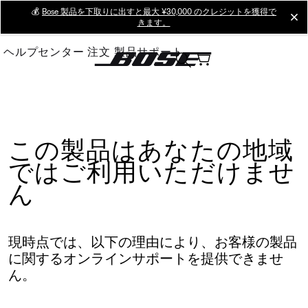
Skip
💰
Bose 製品を下取りに出すと最大 ¥30,000 のクレジットを獲得で
cl
きます。
to
Main
ヘルプセンター
注文
製品サポート
この製品はあなたの地域
ではご利用いただけませ
ん
現時点では、以下の理由により、お客様の製品
に関するオンラインサポートを提供できませ
ん。