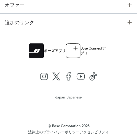
T
オファー
T
追加のリンク
Bose Connectア
ボーズアプリ
プリ
|
Japan
Japanese
© Bose Corporation 2026
法律上の
プライバシーポリシー
アクセシビリティ