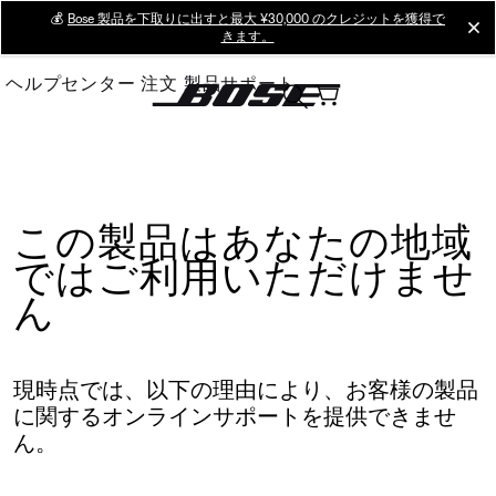
Skip
💰
Bose 製品を下取りに出すと最大 ¥30,000 のクレジットを獲得で
cl
きます。
to
Main
ヘルプセンター
注文
製品サポート
この製品はあなたの地域
ではご利用いただけませ
ん
現時点では、以下の理由により、お客様の製品
に関するオンラインサポートを提供できませ
ん。