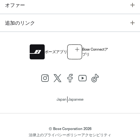
T
オファー
T
追加のリンク
Bose Connectア
ボーズアプリ
プリ
|
Japan
Japanese
© Bose Corporation 2026
法律上の
プライバシーポリシー
アクセシビリティ