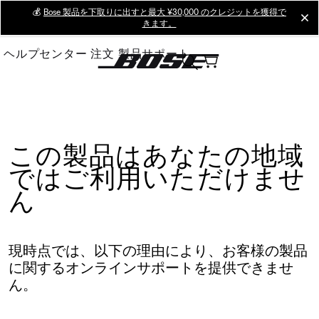
Skip
💰
Bose 製品を下取りに出すと最大 ¥30,000 のクレジットを獲得で
cl
きます。
to
Main
ヘルプセンター
注文
製品サポート
この製品はあなたの地域
ではご利用いただけませ
ん
現時点では、以下の理由により、お客様の製品
に関するオンラインサポートを提供できませ
ん。