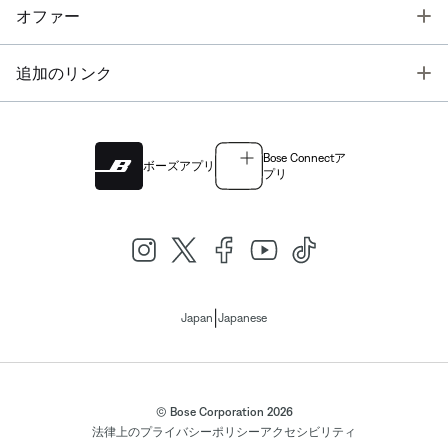
T
オファー
T
追加のリンク
Bose Connectア
ボーズアプリ
プリ
|
Japan
Japanese
© Bose Corporation 2026
法律上の
プライバシーポリシー
アクセシビリティ