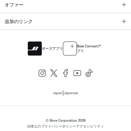
T
オファー
T
追加のリンク
Bose Connectア
ボーズアプリ
プリ
|
Japan
Japanese
© Bose Corporation 2026
法律上の
プライバシーポリシー
アクセシビリティ