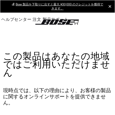
Skip
💰
Bose 製品を下取りに出すと最大 ¥30,000 のクレジットを獲得で
cl
きます。
to
Main
ヘルプセンター
注文
製品サポート
この製品はあなたの地域
ではご利用いただけませ
ん
現時点では、以下の理由により、お客様の製品
に関するオンラインサポートを提供できませ
ん。