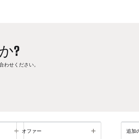
か?
合わせください。
Toggle
Toggle
オファー
追加