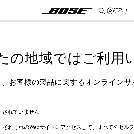
💰
Bose 製品を下取りに出すと最大 ¥30,000 のクレジットを獲得できます。
たの地域ではご利用
り、お客様の製品に関するオンラインサ
トされていません。
、それぞれのWebサイトにアクセスして、すべてのセル