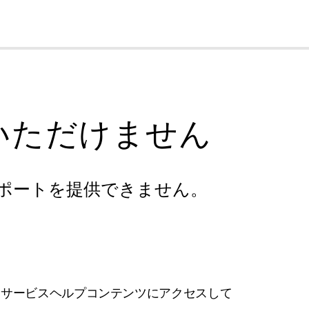
cl
いただけません
ポートを提供できません。
フサービスヘルプコンテンツにアクセスして