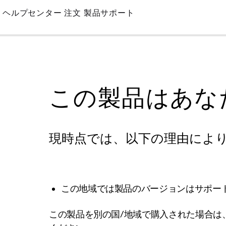
Skip
ヘルプセンター
注文
製品サポート
to
Main
この製品はあな
現時点では、以下の理由によ
この地域では製品のバージョンはサポー
この製品を別の国/地域で購入された場合は