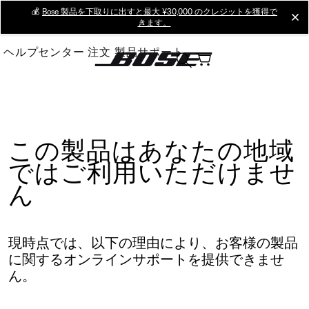
Skip
💰
Bose 製品を下取りに出すと最大 ¥30,000 のクレジットを獲得で
cl
きます。
to
Main
ヘルプセンター
注文
製品サポート
この製品はあなたの地域
ではご利用いただけませ
ん
現時点では、以下の理由により、お客様の製品
に関するオンラインサポートを提供できませ
ん。