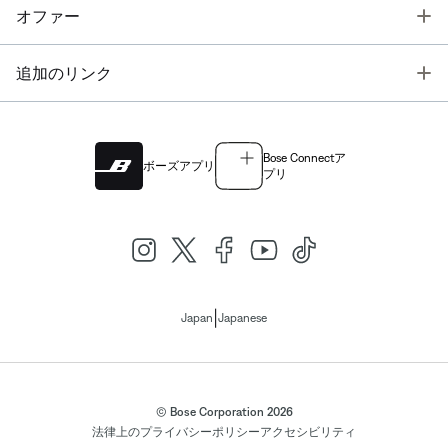
T
オファー
T
追加のリンク
Bose Connectア
ボーズアプリ
プリ
|
Japan
Japanese
© Bose Corporation 2026
法律上の
プライバシーポリシー
アクセシビリティ