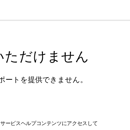
cl
いただけません
ポートを提供できません。
フサービスヘルプコンテンツにアクセスして