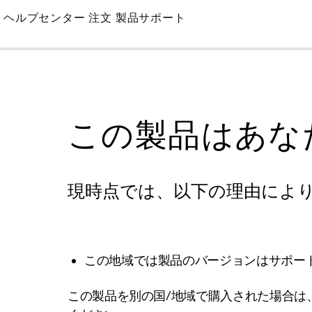
Skip
ヘルプセンター
注文
製品サポート
to
Main
この製品はあな
現時点では、以下の理由によ
この地域では製品のバージョンはサポー
この製品を別の国/地域で購入された場合は