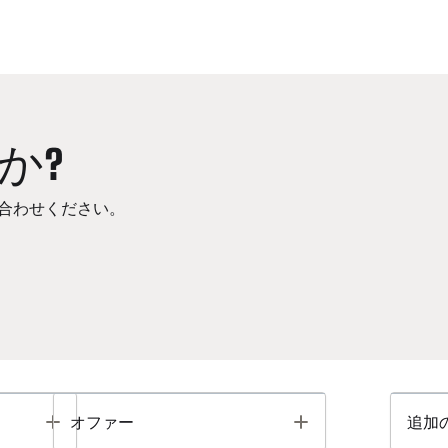
か?
合わせください。
Toggle
Toggle
オファー
追加