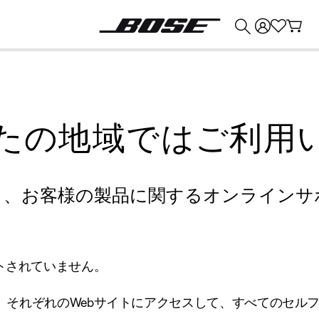
💰
Bose 製品を下取りに出すと最大 ¥30,000 のクレジットを獲得できます。
たの地域ではご利用
り、お客様の製品に関するオンラインサ
トされていません。
、それぞれのWebサイトにアクセスして、すべてのセル