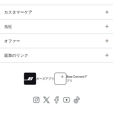
T
カスタマーケア
T
当社
T
オファー
T
追加のリンク
Bose Connectア
ボーズアプリ
プリ