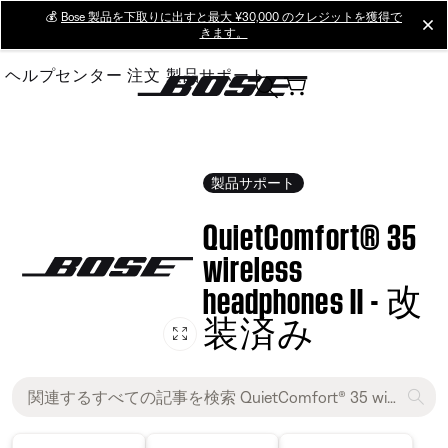
Skip
💰
Bose 製品を下取りに出すと最大 ¥30,000 のクレジットを獲得で
cl
きます。
to
Main
ヘルプセンター
注文
製品サポート
製品サポート
QuietComfort® 35
wireless
headphones II - 改
装済み