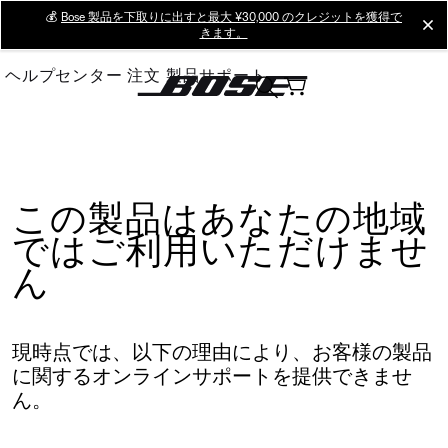
Skip
💰
Bose 製品を下取りに出すと最大 ¥30,000 のクレジットを獲得で
cl
きます。
to
Main
ヘルプセンター
注文
製品サポート
この製品はあなたの地域
ではご利用いただけませ
ん
現時点では、以下の理由により、お客様の製品
に関するオンラインサポートを提供できませ
ん。