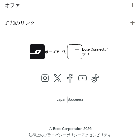
T
オファー
T
追加のリンク
Bose Connectア
ボーズアプリ
プリ
|
Japan
Japanese
© Bose Corporation 2026
法律上の
プライバシーポリシー
アクセシビリティ