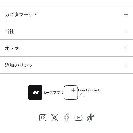
T
カスタマーケア
T
当社
T
オファー
T
追加のリンク
Bose Connectア
ボーズアプリ
プリ