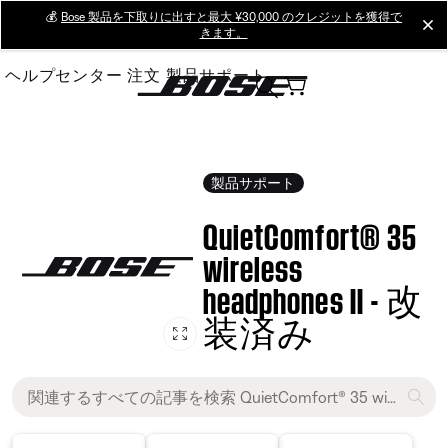
Skip
💰
Bose 製品を下取りに出すと最大 ¥30,000 のクレジットを獲得で
cl
きます。
to
Main
ヘルプセンター
注文
製品サポート
製品サポート
QuietComfort® 35
wireless
headphones II - 改
装済み