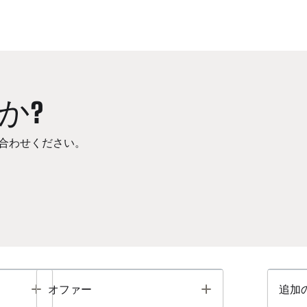
か?
合わせください。
Toggle
Toggle
オファー
追加