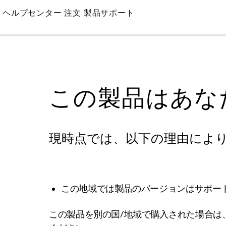
Skip
ヘルプセンター
注文
製品サポート
to
Main
この製品はあな
現時点では、以下の理由によ
この地域では製品のバージョンはサポー
この製品を別の国/地域で購入された場合は