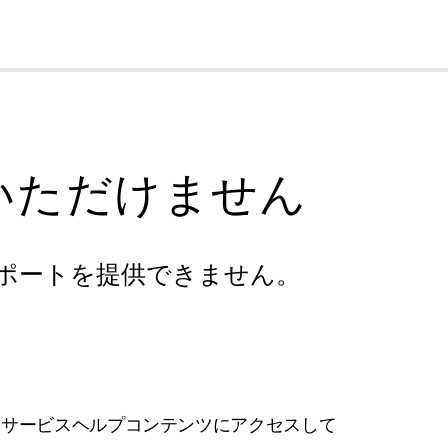
cl
いただけません
ポートを提供できません。
フサービスヘルプコンテンツにアクセスして