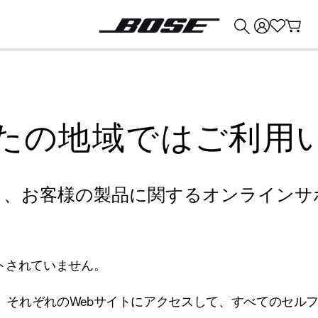
💰
Bose 製品を下取りに出すと最大 ¥30,000 のクレジットを獲得できます。
たの地域ではご利用
り、お客様の製品に関するオンラインサ
トされていません。
、それぞれのWebサイトにアクセスして、すべてのセル