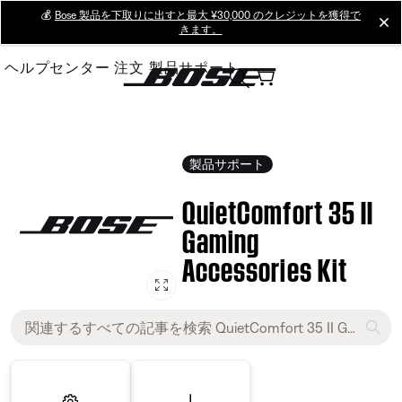
Skip
💰
Bose 製品を下取りに出すと最大 ¥30,000 のクレジットを獲得で
cl
きます。
to
Main
ヘルプセンター
注文
製品サポート
製品サポート
QuietComfort 35 II
Gaming
Accessories Kit