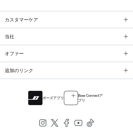
T
カスタマーケア
T
当社
T
オファー
T
追加のリンク
Bose Connectア
ボーズアプリ
プリ