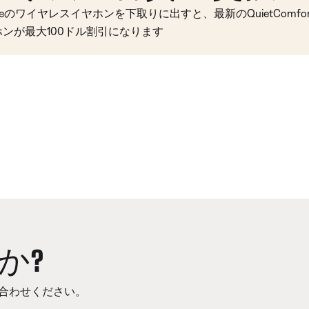
seのワイヤレスイヤホンを下取りに出すと、最新のQuietComfort 
ホンが最大100ドル割引になります
か?
合わせください。