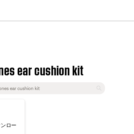
cl
es ear cushion kit
ウンロー