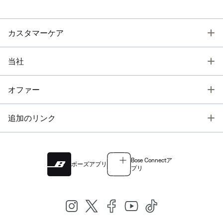
T
カスタマーケア
T
当社
T
オファー
T
追加のリンク
Bose Connectア
ボーズアプリ
プリ