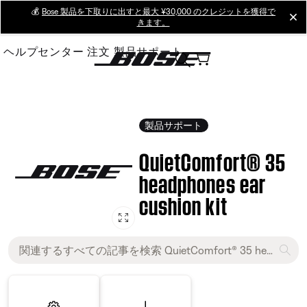
Skip
💰
Bose 製品を下取りに出すと最大 ¥30,000 のクレジットを獲得で
cl
きます。
to
Main
ヘルプセンター
注文
製品サポート
製品サポート
QuietComfort® 35
headphones ear
cushion kit