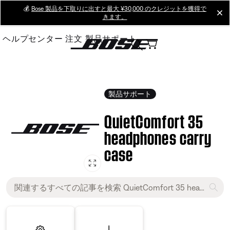
Skip
💰
Bose 製品を下取りに出すと最大 ¥30,000 のクレジットを獲得で
cl
きます。
to
Main
ヘルプセンター
注文
製品サポート
製品サポート
QuietComfort 35
headphones carry
case