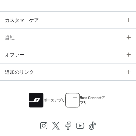
T
カスタマーケア
T
当社
T
オファー
T
追加のリンク
Bose Connectア
ボーズアプリ
プリ