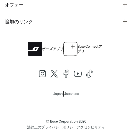
T
オファー
T
追加のリンク
Bose Connectア
ボーズアプリ
プリ
|
Japan
Japanese
© Bose Corporation 2026
法律上の
プライバシーポリシー
アクセシビリティ