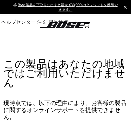
Skip
💰
Bose 製品を下取りに出すと最大 ¥30,000 のクレジットを獲得で
cl
きます。
to
Main
ヘルプセンター
注文
製品サポート
この製品はあなたの地域
ではご利用いただけませ
ん
現時点では、以下の理由により、お客様の製品
に関するオンラインサポートを提供できませ
ん。