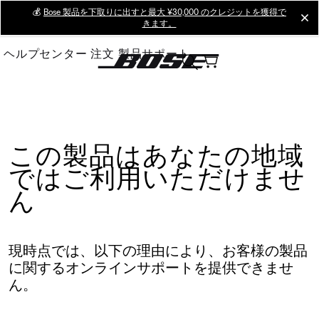
Skip
💰
Bose 製品を下取りに出すと最大 ¥30,000 のクレジットを獲得で
cl
きます。
to
Main
ヘルプセンター
注文
製品サポート
この製品はあなたの地域
ではご利用いただけませ
ん
現時点では、以下の理由により、お客様の製品
に関するオンラインサポートを提供できませ
ん。