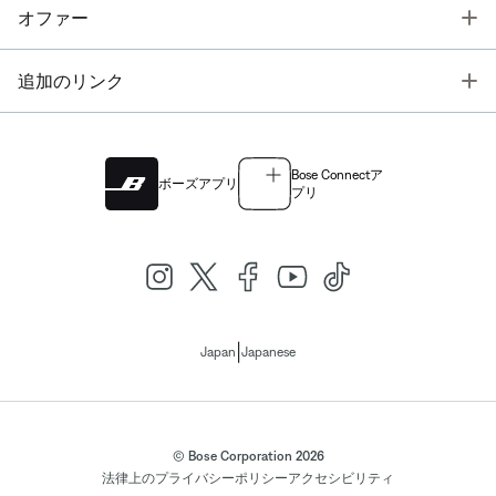
T
オファー
T
追加のリンク
Bose Connectア
ボーズアプリ
プリ
|
Japan
Japanese
© Bose Corporation 2026
法律上の
プライバシーポリシー
アクセシビリティ