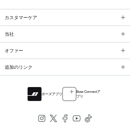
T
カスタマーケア
T
当社
T
オファー
T
追加のリンク
Bose Connectア
ボーズアプリ
プリ