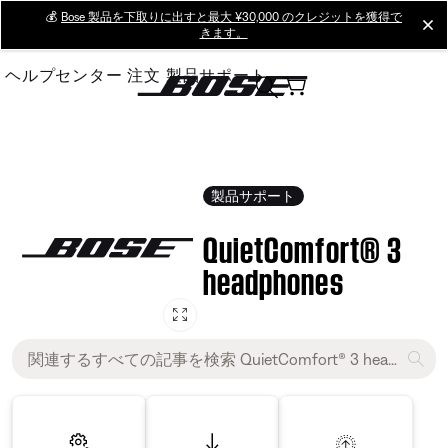
Skip
💰
Bose 製品を下取りに出すと最大 ¥30,000 のクレジットを獲得で
cl
きます。
to
Main
ヘルプセンター
注文
製品サポート
製品サポート
QuietComfort® 3
headphones