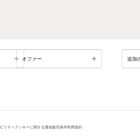
Toggle
Toggle
オファー
追加
ビリティ
クッキーに関する通知
販売条件
利用規約