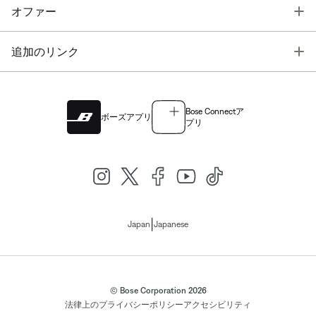
T
オファー
T
追加のリンク
Bose Connectア
ボーズアプリ
プリ
|
Japan
Japanese
© Bose Corporation 2026
法律上の
プライバシーポリシー
アクセシビリティ