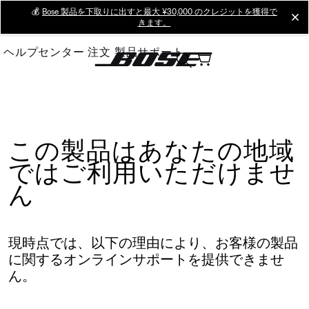
Skip
💰
Bose 製品を下取りに出すと最大 ¥30,000 のクレジットを獲得で
cl
きます。
to
Main
ヘルプセンター
注文
製品サポート
この製品はあなたの地域
ではご利用いただけませ
ん
現時点では、以下の理由により、お客様の製品
に関するオンラインサポートを提供できませ
ん。