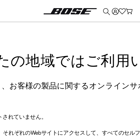
💰
Bose 製品を下取りに出すと最大 ¥30,000 のクレジットを獲得できます。
たの地域ではご利用
り、お客様の製品に関するオンラインサ
トされていません。
、それぞれのWebサイトにアクセスして、すべてのセル