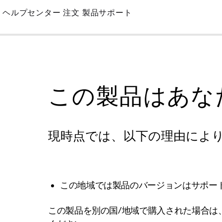
Skip
ヘルプセンター
注文
製品サポート
to
Main
この製品はあな
現時点では、以下の理由によ
この地域では製品のバージョンはサポー
この製品を別の国/地域で購入された場合は