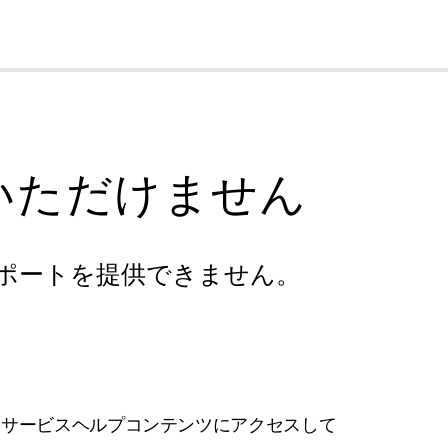
cl
いただけません
ポートを提供できません。
フサービスヘルプコンテンツにアクセスして