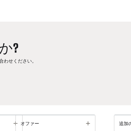
か?
合わせください。
Toggle
Toggle
オファー
追加