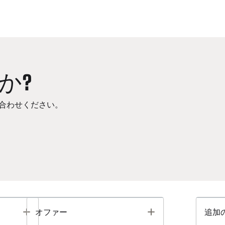
か?
合わせください。
Toggle
Toggle
オファー
追加