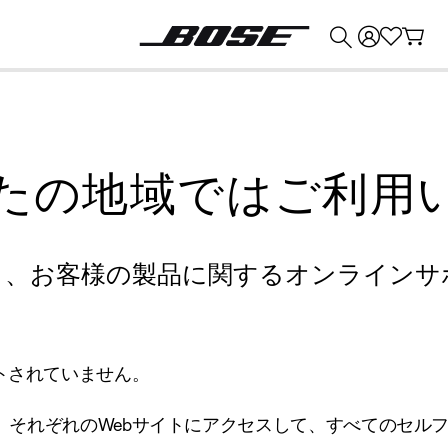
💰
Bose 製品を下取りに出すと最大 ¥30,000 のクレジットを獲得できます。
たの地域ではご利用
り、お客様の製品に関するオンラインサ
トされていません。
、それぞれのWebサイトにアクセスして、すべてのセル