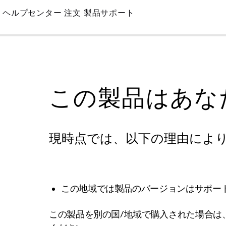
Skip
ヘルプセンター
注文
製品サポート
to
Main
この製品はあな
現時点では、以下の理由によ
この地域では製品のバージョンはサポー
この製品を別の国/地域で購入された場合は