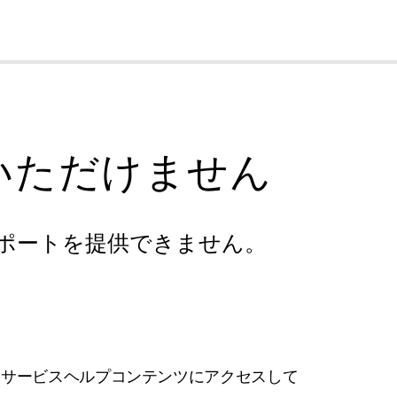
cl
いただけません
ポートを提供できません。
フサービスヘルプコンテンツにアクセスして