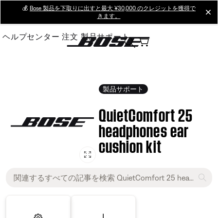
Skip
💰
Bose 製品を下取りに出すと最大 ¥30,000 のクレジットを獲得で
cl
きます。
to
Main
ヘルプセンター
注文
製品サポート
製品サポート
QuietComfort 25
headphones ear
cushion kit