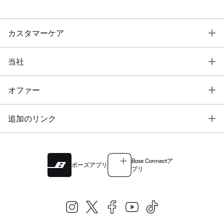
T
カスタマーケア
T
当社
T
オファー
T
追加のリンク
Bose Connectア
ボーズアプリ
プリ