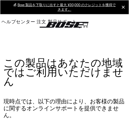
Skip
💰
Bose 製品を下取りに出すと最大 ¥30,000 のクレジットを獲得で
cl
きます。
to
Main
ヘルプセンター
注文
製品サポート
この製品はあなたの地域
ではご利用いただけませ
ん
現時点では、以下の理由により、お客様の製品
に関するオンラインサポートを提供できませ
ん。