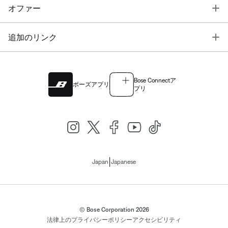
T
オファー
T
追加のリンク
Bose Connectア
ボーズアプリ
プリ
|
Japan
Japanese
© Bose Corporation 2026
法律上の
プライバシーポリシー
アクセシビリティ