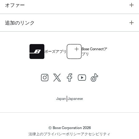
T
オファー
T
追加のリンク
Bose Connectア
ボーズアプリ
プリ
|
Japan
Japanese
© Bose Corporation 2026
法律上の
プライバシーポリシー
アクセシビリティ