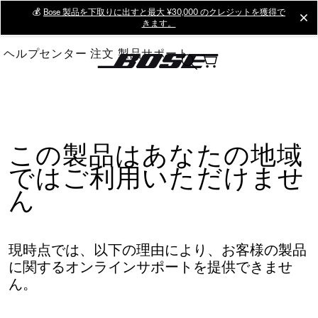
Skip
💰
Bose 製品を下取りに出すと最大 ¥30,000 のクレジットを獲得で
cl
きます。
to
Main
ヘルプセンター
注文
製品サポート
この製品はあなたの地域
ではご利用いただけませ
ん
現時点では、以下の理由により、お客様の製品
に関するオンラインサポートを提供できませ
ん。