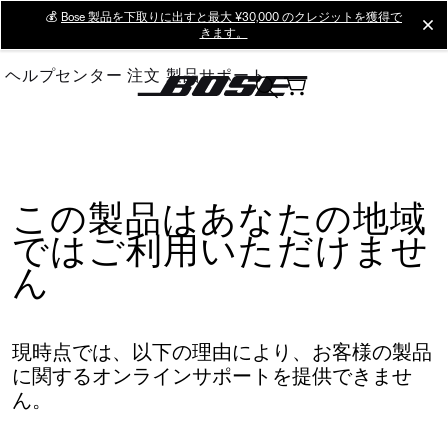
Skip
💰
Bose 製品を下取りに出すと最大 ¥30,000 のクレジットを獲得で
cl
きます。
to
Main
ヘルプセンター
注文
製品サポート
この製品はあなたの地域
ではご利用いただけませ
ん
現時点では、以下の理由により、お客様の製品
に関するオンラインサポートを提供できませ
ん。