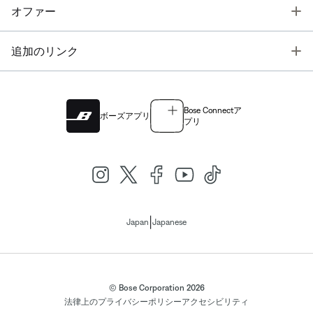
T
オファー
T
追加のリンク
Bose Connectア
ボーズアプリ
プリ
|
Japan
Japanese
© Bose Corporation 2026
法律上の
プライバシーポリシー
アクセシビリティ