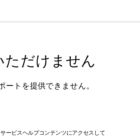
cl
いただけません
ポートを提供できません。
フサービスヘルプコンテンツにアクセスして