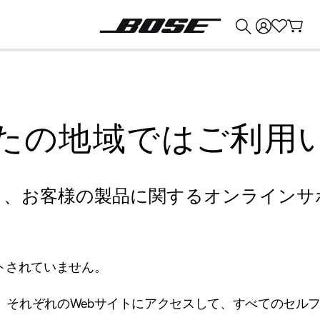
💰
Bose 製品を下取りに出すと最大 ¥30,000 のクレジットを獲得できます。
たの地域ではご利用
り、お客様の製品に関するオンラインサ
トされていません。
、それぞれのWebサイトにアクセスして、すべてのセル