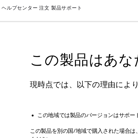
Skip
ヘルプセンター
注文
製品サポート
to
Main
この製品はあな
現時点では、以下の理由によ
この地域では製品のバージョンはサポー
この製品を別の国/地域で購入された場合は