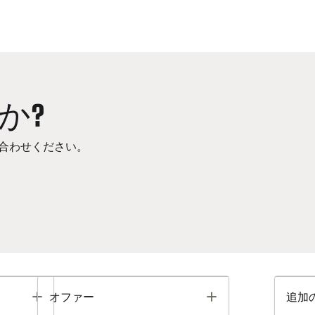
か?
合わせください。
Toggle
Toggle
オファー
追加