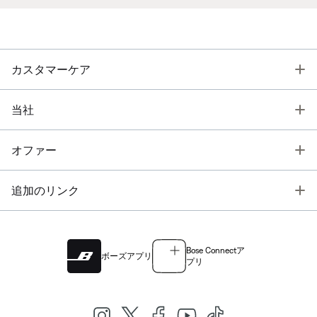
T
カスタマーケア
T
当社
T
オファー
T
追加のリンク
Bose Connectア
ボーズアプリ
プリ