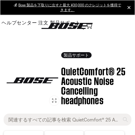
Skip
💰
Bose 製品を下取りに出すと最大 ¥30,000 のクレジットを獲得で
cl
きます。
to
Main
ヘルプセンター
注文
製品サポート
製品サポート
QuietComfort® 25
Acoustic Noise
Cancelling
headphones