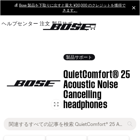
Skip
💰
Bose 製品を下取りに出すと最大 ¥30,000 のクレジットを獲得で
cl
きます。
to
Main
ヘルプセンター
注文
製品サポート
製品サポート
QuietComfort® 25
Acoustic Noise
Cancelling
headphones