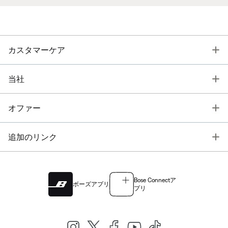
T
カスタマーケア
T
当社
T
オファー
T
追加のリンク
Bose Connectア
ボーズアプリ
プリ