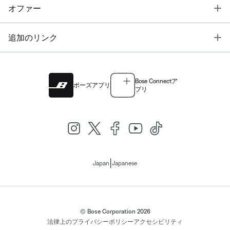
T
オファー
T
追加のリンク
Bose Connectア
ボーズアプリ
プリ
|
Japan
Japanese
© Bose Corporation 2026
法律上の
プライバシーポリシー
アクセシビリティ