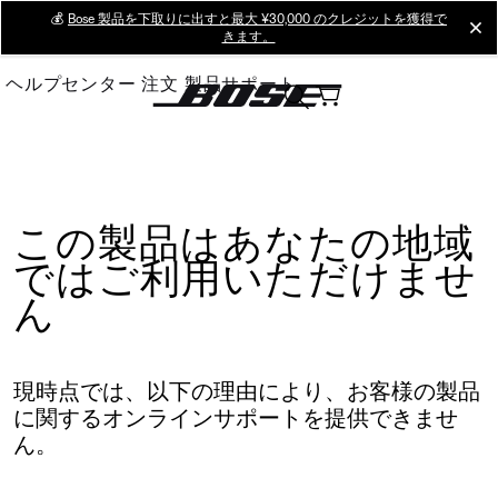
Skip
💰
Bose 製品を下取りに出すと最大 ¥30,000 のクレジットを獲得で
cl
きます。
to
Main
ヘルプセンター
注文
製品サポート
この製品はあなたの地域
ではご利用いただけませ
ん
現時点では、以下の理由により、お客様の製品
に関するオンラインサポートを提供できませ
ん。