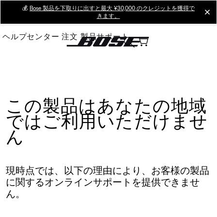
Skip
💰
Bose 製品を下取りに出すと最大 ¥30,000 のクレジットを獲得で
cl
きます。
to
Main
ヘルプセンター
注文
製品サポート
この製品はあなたの地域
ではご利用いただけませ
ん
現時点では、以下の理由により、お客様の製品
に関するオンラインサポートを提供できませ
ん。