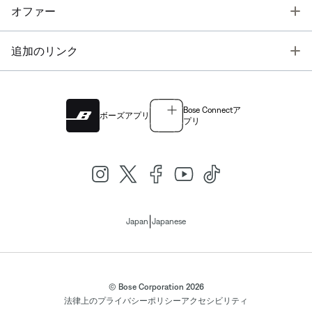
T
オファー
T
追加のリンク
Bose Connectア
ボーズアプリ
プリ
|
Japan
Japanese
© Bose Corporation 2026
法律上の
プライバシーポリシー
アクセシビリティ