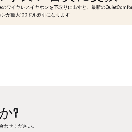
seのワイヤレスイヤホンを下取りに出すと、最新のQuietComfort 
ホンが最大100ドル割引になります
か?
合わせください。