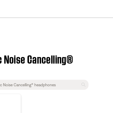
cl
c Noise Cancelling®