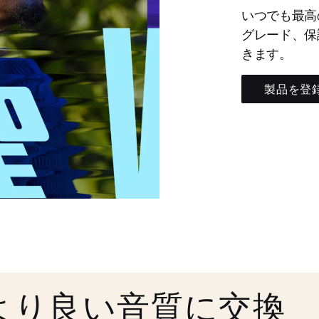
いつでも最高
グレード、保
きます。
製品を登
より良い音質に交換