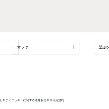
Toggle
Toggle
オファー
追加
ビリティ
クッキーに関する通知
販売条件
利用規約