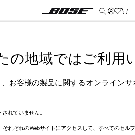
💰
Bose 製品を下取りに出すと最大 ¥30,000 のクレジットを獲得できます。
たの地域ではご利用
り、お客様の製品に関するオンラインサ
トされていません。
、それぞれのWebサイトにアクセスして、すべてのセル