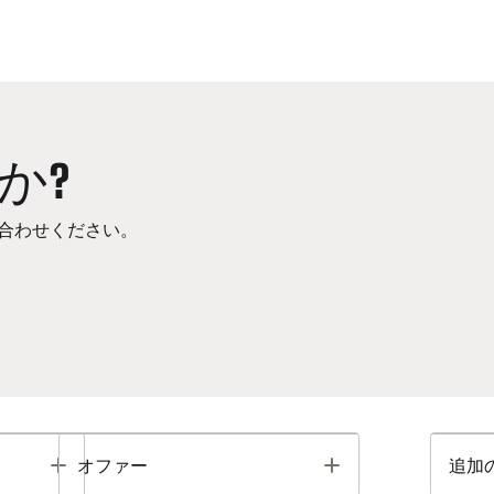
か?
合わせください。
Toggle
Toggle
オファー
追加