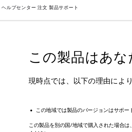
Skip
ヘルプセンター
注文
製品サポート
to
Main
この製品はあな
現時点では、以下の理由によ
この地域では製品のバージョンはサポー
この製品を別の国/地域で購入された場合は