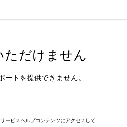
cl
いただけません
ポートを提供できません。
フサービスヘルプコンテンツにアクセスして