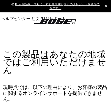
Skip
💰
Bose 製品を下取りに出すと最大 ¥30,000 のクレジットを獲得で
cl
きます。
to
Main
ヘルプセンター
注文
製品サポート
この製品はあなたの地域
ではご利用いただけませ
ん
現時点では、以下の理由により、お客様の製品
に関するオンラインサポートを提供できませ
ん。