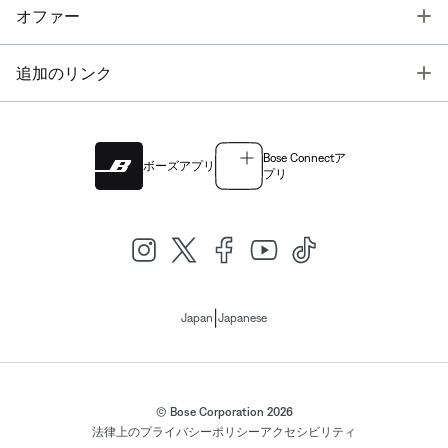
T
オファー
T
追加のリンク
Bose Connectア
ボーズアプリ
プリ
|
Japan
Japanese
© Bose Corporation 2026
法律上の
プライバシーポリシー
アクセシビリティ